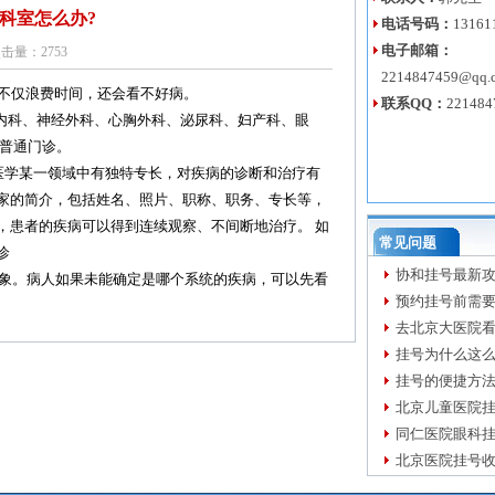
科室怎么办?
电话号码：
13161
电子邮箱：
击量：
2753
2214847459@qq.
不仅浪费时间，还会看不好病。
联系QQ：
221484
科、神经外科、心胸外科、泌尿科、妇产科、眼
看普通门诊。
学某一领域中有独特专长，对疾病的诊断和治疗有
家的简介，包括姓名、照片、职称、职务、专长等，
，患者的疾病可以得到连续观察、不间断地治疗。 如
常见问题
诊
协和挂号最新
象。病人如果未能确定是哪个系统的疾病，可以先看
预约挂号前需要做
去北京大医院
挂号为什么这
挂号的便捷方
北京儿童医院
同仁医院眼科
北京医院挂号