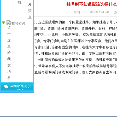
挂号时不知道应该选择什么
时间：
2013-01-09 23:43:41
点
有病看医生，走进医院遇到的第一个问题是挂号。如果挂错了号，
挂号咨询
第一类为普通门诊。普通门诊分普通内科、普通外科、骨科、神经内
科、耳鼻喉科、理疗科、小儿科、中医科等等。 初次看病或常见病可
第二类专家门诊。专家门诊均为副主任医师以上专家应诊。他们在医
着丰富的经验。专家们出门诊都有固定的时间，在挂号大厅中有各位专
可根据自己的病情，挂相应专家门诊的号即可。由于专家出诊时间固定
果患了疑难病症、长时间未确诊或久治效果不佳的疾病，均可看专家门
在看病过程中，常常会有病人不知道该挂哪一科室的号或挂错号等现
普通门诊，经检查后再看专病门诊或专家门诊，也可先到咨询台去询问