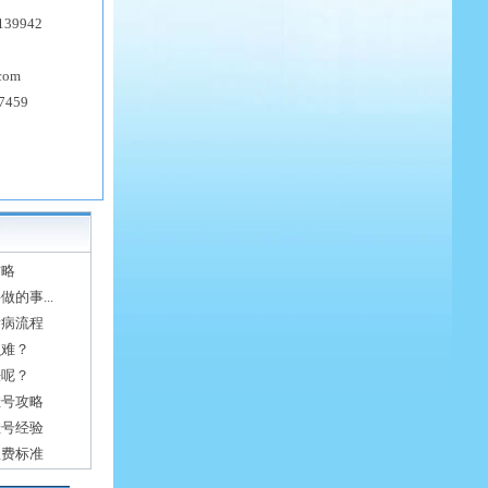
139942
com
7459
攻略
的事...
看病流程
么难？
法呢？
挂号攻略
挂号经验
收费标准