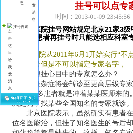
挂号可以点专
时间：
2013-01-09 23:45:56
挂号咨询
北京医院挂号网站规定北京
21
家
3
级
名挂号
,
患者再挂号时只能选相应科室
诊。
北京医院从
2011
年
6
月
1
开始实行
“
不
的专家号但是不可以指定专家名字，
外地人想挂心目中的专家怎么办？
疑难杂症将会转诊至更高层级专
“
很多患者就是冲着某某医师来的
就是为了找某些全国知名的专家就诊
北京医院表示，虽然确实有患者在
位名医能治，但挂了知名医生的号后
如化验等都是缺失的。这样，知名专