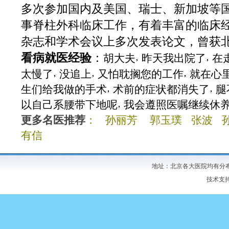
多次参加国内及美国、瑞士、新加坡等
事脊柱外科临床工作，有着丰富的临床
杂志和学术会议上多次发表论文，曾获
看病就医经验
：
胡大夫
昨天我出院了
在
太慢了
没追上
又怕耽搁您的工作
就在心
生们给我做的手术
术前的症状都消失了
腿
以自己系腰带下地呢
我会遵照医嘱继续休
更多名医推荐
：
孙丽芳
郭玉璞
张波
有信
地址：北京各大医院均有分布 
技术支