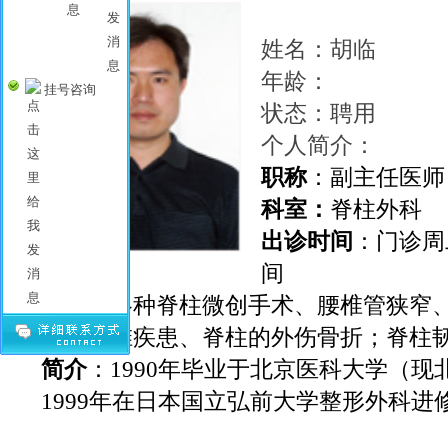
姓名：胡临
年龄：
挂号咨询
状态：聘用
个人简介：
职称
：副主任医师
科室：
脊柱外科
出诊时间
：门诊周
间
特长
：各种脊柱微创手术、腰椎管狭窄
定；颈椎疾患、脊柱的外伤骨折；脊柱
简介
：1990年毕业于北京医科大学（现
1999年在日本国立弘前大学整形外科进